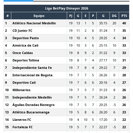
Liga BetPlay Dimayor 2026
#
Equipo
PJ
G
E
P
G
DG
PTS
1
Atlético Nacional Medellin
19
13
1
5
35:15
20
40
2
CD Junior FC
19
11
2
6
31:24
7
35
3
Deportivo Pasto
19
10
4
5
29:25
4
34
4
América de Cali
19
10
3
6
25:15
10
33
5
Once Caldas
19
8
9
2
31:22
9
33
6
Deportes Tolima
19
8
7
4
27:17
10
31
7
Independiente Santa Fe
19
7
8
4
29:22
7
29
8
Internacional de Bogota.
19
7
7
5
26:26
0
28
9
Deportivo Cali
19
7
6
6
20:16
4
27
10
Millonarios
19
7
5
7
31:23
8
26
11
Independiente Medellín
19
7
5
7
26:24
2
26
12
Águilas Doradas Rionegro
19
7
5
7
20:25
-5
26
13
Atlético Bucaramanga
19
5
8
6
26:20
6
23
14
Llaneros FC
19
4
10
5
17:20
-3
22
15
Fortaleza FC
19
5
7
7
22:27
-5
22