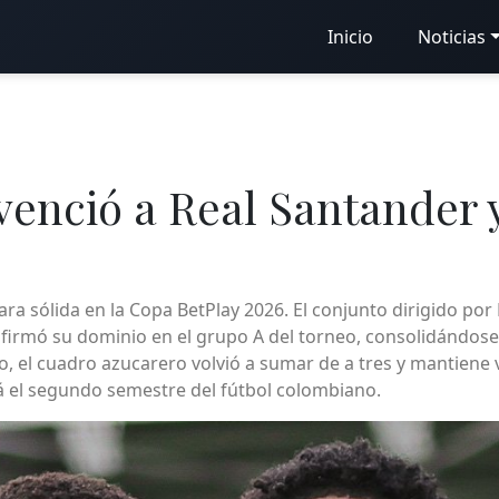
Inicio
Noticias
 venció a Real Santander 
ra sólida en la Copa BetPlay 2026. El conjunto dirigido por
nfirmó su dominio en el grupo A del torneo, consolidándos
o, el cuadro azucarero volvió a sumar de a tres y mantiene viv
á el segundo semestre del fútbol colombiano.