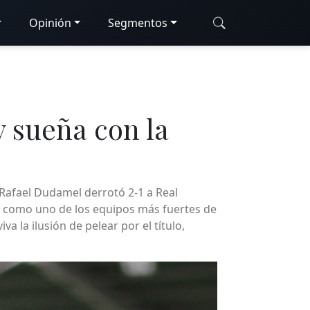
Opinión
Segmentos
y sueña con la
 Rafael Dudamel derrotó 2-1 a Real
e como uno de los equipos más fuertes de
a la ilusión de pelear por el título,