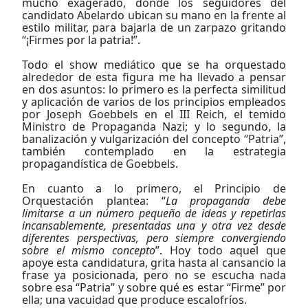
mucho exagerado, donde los seguidores del
candidato Abelardo ubican su mano en la frente al
estilo militar, para bajarla de un zarpazo gritando
“¡Firmes por la patria!”.
Todo el show mediático que se ha orquestado
alrededor de esta figura me ha llevado a pensar
en dos asuntos: lo primero es la perfecta similitud
y aplicación de varios de los principios empleados
por Joseph Goebbels en el III Reich, el temido
Ministro de Propaganda Nazi; y lo segundo, la
banalización y vulgarización del concepto “Patria”,
también contemplado en la estrategia
propagandística de Goebbels.
En cuanto a lo primero, el Principio de
Orquestación plantea: “
La propaganda debe
limitarse a un número pequeño de ideas y repetirlas
incansablemente, presentadas una y otra vez desde
diferentes perspectivas, pero siempre convergiendo
sobre el mismo concepto
”. Hoy todo aquel que
apoye esta candidatura, grita hasta al cansancio la
frase ya posicionada, pero no se escucha nada
sobre esa “Patria” y sobre qué es estar “Firme” por
ella; una vacuidad que produce escalofríos.