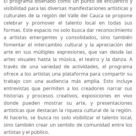
El programa diseñado como un punto de encuentro y
visibilidad para las diversas manifestaciones artísticas y
culturales de la región del Valle del Cauca se propone
celebrar y promover el talento local en todas sus
formas. Este espacio no solo busca dar reconocimiento
a artistas emergentes y consolidados, sino también
fomentar el intercambio cultural y la apreciación del
arte en sus múltiples expresiones, que van desde las
artes visuales hasta la música, el teatro y la danza. A
través de una variedad de actividades, el programa
ofrece a los artistas una plataforma para compartir su
trabajo con una audiencia más amplia. Esto incluye
entrevistas que permiten a los creadores narrar sus
historias y procesos creativos, exposiciones en vivo
donde pueden mostrar su arte, y presentaciones
artísticas que destacan la riqueza cultural de la región.
Al hacerlo, se busca no solo visibilizar el talento local,
sino también crear un sentido de comunidad entre los
artistas y el público.