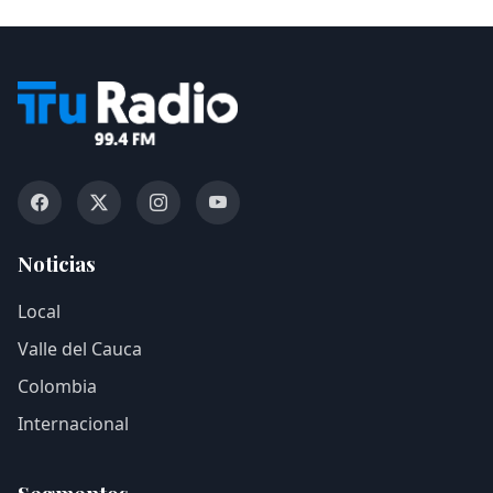
Noticias
Local
Valle del Cauca
Colombia
Internacional
Segmentos