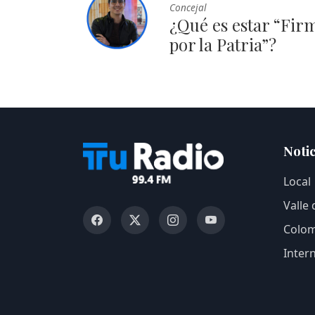
Concejal
¿Qué es estar “Fir
por la Patria”?
Notic
Local
Valle
Colom
Inter