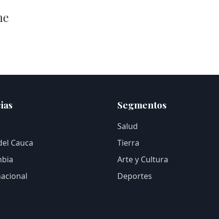
me
ias
Segmentos
Salud
 del Cauca
Tierra
bia
Arte y Cultura
nacional
Deportes