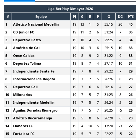
Liga BetPlay Dimayor 2026
#
Equipo
PJ
G
E
P
G
DG
PTS
1
Atlético Nacional Medellin
19
13
1
5
35:15
20
40
2
CD Junior FC
19
11
2
6
31:24
7
35
3
Deportivo Pasto
19
10
4
5
29:25
4
34
4
América de Cali
19
10
3
6
25:15
10
33
5
Once Caldas
19
8
9
2
31:22
9
33
6
Deportes Tolima
19
8
7
4
27:17
10
31
7
Independiente Santa Fe
19
7
8
4
29:22
7
29
8
Internacional de Bogota.
19
7
7
5
26:26
0
28
9
Deportivo Cali
19
7
6
6
20:16
4
27
10
Millonarios
19
7
5
7
31:23
8
26
11
Independiente Medellín
19
7
5
7
26:24
2
26
12
Águilas Doradas Rionegro
19
7
5
7
20:25
-5
26
13
Atlético Bucaramanga
19
5
8
6
26:20
6
23
14
Llaneros FC
19
4
10
5
17:20
-3
22
15
Fortaleza FC
19
5
7
7
22:27
-5
22