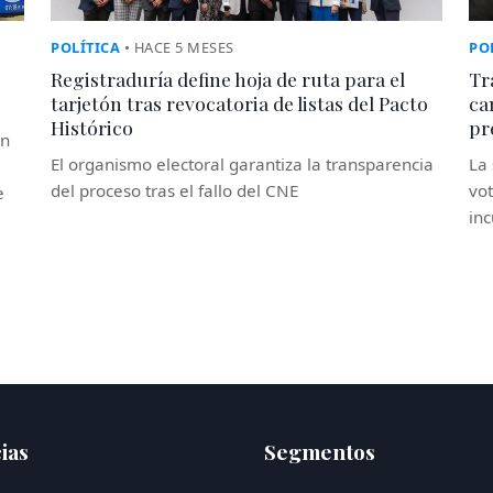
POLÍTICA
• HACE 5 MESES
PO
Registraduría define hoja de ruta para el
Tr
tarjetón tras revocatoria de listas del Pacto
ca
Histórico
pr
an
El organismo electoral garantiza la transparencia
La 
del proceso tras el fallo del CNE
vot
e
inc
ias
Segmentos