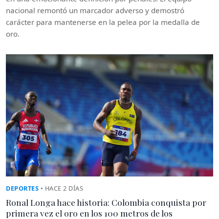
nacional remontó un marcador adverso y demostró
carácter para mantenerse en la pelea por la medalla de
oro.
DEPORTES
• HACE 2 DÍAS
Ronal Longa hace historia: Colombia conquista por
primera vez el oro en los 100 metros de los