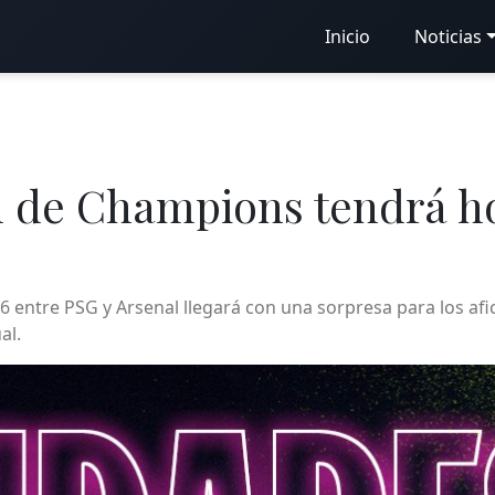
Inicio
Noticias
nal de Champions tendrá 
6 entre PSG y Arsenal llegará con una sorpresa para los afi
al.