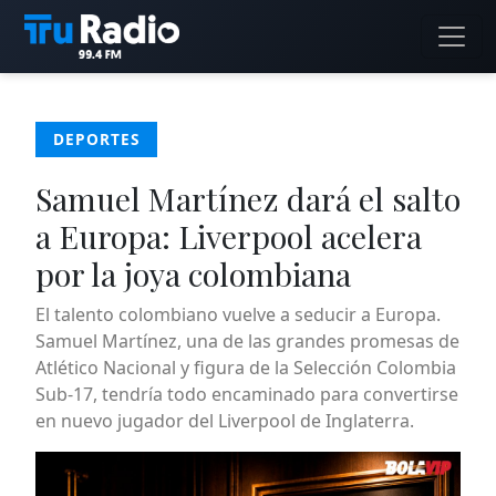
DEPORTES
Samuel Martínez dará el salto
a Europa: Liverpool acelera
por la joya colombiana
El talento colombiano vuelve a seducir a Europa.
Samuel Martínez, una de las grandes promesas de
Atlético Nacional y figura de la Selección Colombia
Sub-17, tendría todo encaminado para convertirse
en nuevo jugador del Liverpool de Inglaterra.