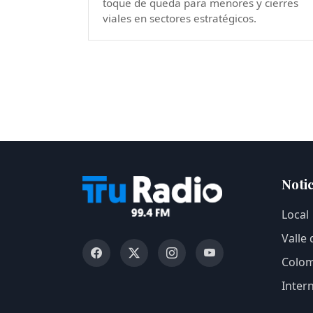
toque de queda para menores y cierres
viales en sectores estratégicos.
Notic
Local
Valle
Colom
Inter