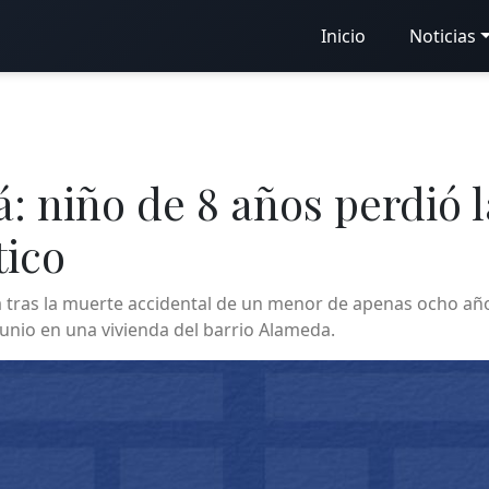
Inicio
Noticias
: niño de 8 años perdió l
tico
uá tras la muerte accidental de un menor de apenas ocho a
junio en una vivienda del barrio Alameda.