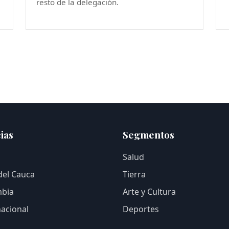
resto de la delegación.
ias
Segmentos
Salud
 del Cauca
Tierra
bia
Arte y Cultura
nacional
Deportes