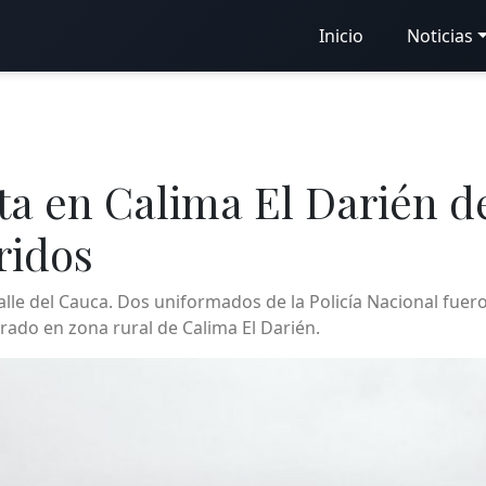
Inicio
Noticias
ta en Calima El Darién de
ridos
alle del Cauca. Dos uniformados de la Policía Nacional fuer
trado en zona rural de Calima El Darién.