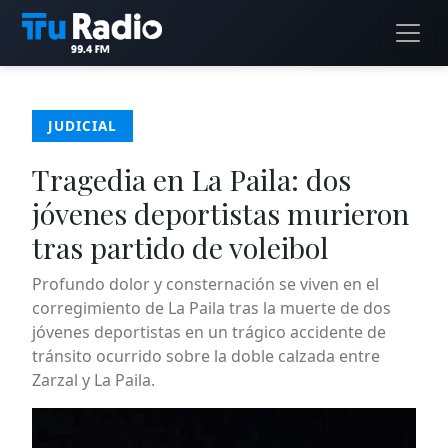
JUDICIAL
Tragedia en La Paila: dos
jóvenes deportistas murieron
tras partido de voleibol
Profundo dolor y consternación se viven en el
corregimiento de La Paila tras la muerte de dos
jóvenes deportistas en un trágico accidente de
tránsito ocurrido sobre la doble calzada entre
Zarzal y La Paila.