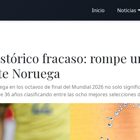
Inicio
Noticias
istórico fracaso: rompe u
nte Noruega
ga en los octavos de final del Mundial 2026 no solo signific
de 36 años clasificando entre las ocho mejores selecciones d