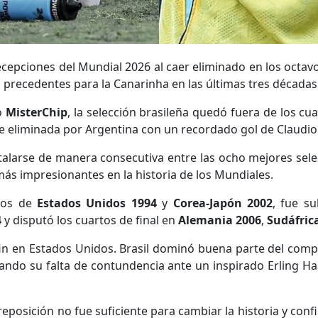
cepciones del Mundial 2026 al caer eliminado en los octavo
 precedentes para la Canarinha en las últimas tres décadas
o
MisterChip
, la selección brasileña quedó fuera de los c
e eliminada por Argentina con un recordado gol de Claudio
stalarse de manera consecutiva entre las ocho mejores sel
ás impresionantes en la historia de los Mundiales.
ulos de
Estados Unidos 1994
y
Corea-Japón 2002
, fue 
4
y disputó los cuartos de final en
Alemania 2006
,
Sudáfric
in en Estados Unidos. Brasil dominó buena parte del com
ando su falta de contundencia ante un inspirado Erling Haa
eposición no fue suficiente para cambiar la historia y conf