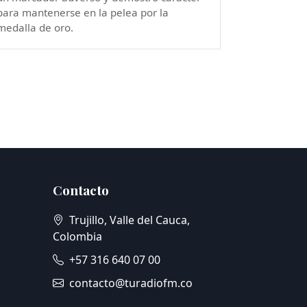
para mantenerse en la pelea por la
medalla de oro.
Contacto
Trujillo, Valle del Cauca,
Colombia
+57 316 640 07 00
contacto@turadiofm.co