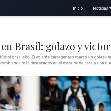
Inicio
Noticias
 en Brasil: golazo y vict
el fútbol brasileño. El volante cartagenero marcó un golazo 
lombianos más destacados en el exterior de cara a una nue