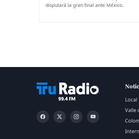
disputará la gran final ante México.
Notic
Local
Valle
Colom
Inter