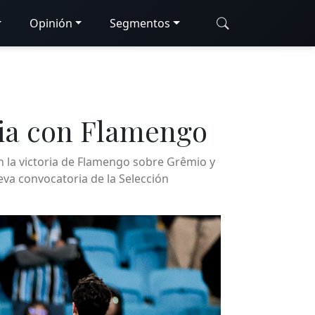
Opinión
Segmentos
oria con Flamengo
en la victoria de Flamengo sobre Grêmio y
va convocatoria de la Selección