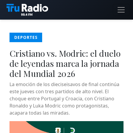
DEPORTES
Cristiano vs. Modric: el duelo
de leyendas marca la jornada
del Mundial 2026
La emoción de los dieciseisavos de final continúa
este jueves con tres partidos de alto nivel. El
choque entre Portugal y Croacia, con Cristiano
Ronaldo y Luka Modric como protagonistas,
acapara todas las miradas.