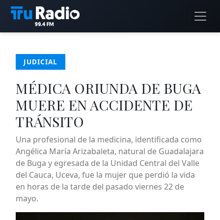
JUDICIAL
MÉDICA ORIUNDA DE BUGA
MUERE EN ACCIDENTE DE
TRÁNSITO
Una profesional de la medicina, identificada como
Angélica María Arizabaleta, natural de Guadalajara
de Buga y egresada de la Unidad Central del Valle
del Cauca, Uceva, fue la mujer que perdió la vida
en horas de la tarde del pasado viernes 22 de
mayo.