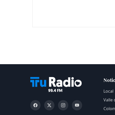
Notic
Local
Valle
Colom